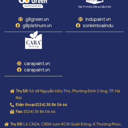
g8green.vn
indupaint.vn
g8platinum.vn
sonkimloaiindu
carapaint.vn
carapaint.vn
Trụ Sở:
Số 68 Nguyễn Hữu Thọ, Phường Định Công, TP. Hà
Nội
Điện thoại:
(024) 35 86 06 66
Fax:
(024) 35 86 06 66
Trụ Sở:
Lô CN2A, CN3A cụm KCN Quất Động, X.Thượng Phúc,