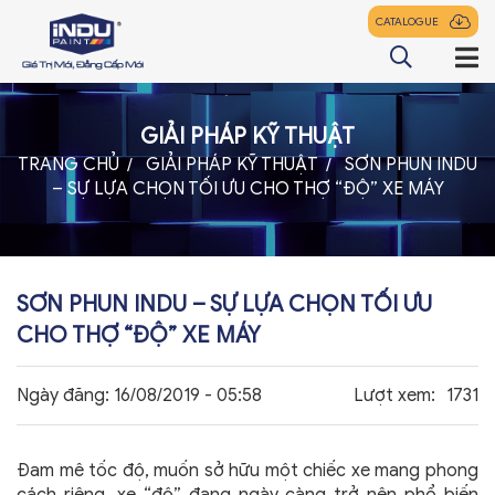
CATALOGUE
GIẢI PHÁP KỸ THUẬT
TRANG CHỦ
TRANG CHỦ
GIẢI PHÁP KỸ THUẬT
SƠN PHUN INDU
– SỰ LỰA CHỌN TỐI ƯU CHO THỢ “ĐỘ” XE MÁY
GIỚI THIỆU
SẢN PHẨM
ĐẠI LÝ
SƠN PHUN INDU – SỰ LỰA CHỌN TỐI ƯU
TIN TỨC
CHO THỢ “ĐỘ” XE MÁY
LIÊN HỆ
Ngày đăng:
16/08/2019 - 05:58
Lượt xem:
1731
Đam mê tốc độ, muốn sở hữu một chiếc xe mang phong
z