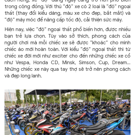
cách riêng, xe “độ” đang ngày càng trở nên phổ biến
trong cộng đồng. Với thú “độ” xe có 2 loại là “độ” ngoại
thất (thay đổi kiểu dáng, màu xe cho đẹp, bắt mắt) và
“độ” máy móc để nâng cấp tốc độ, cải thiện sức máy.
Hiện nay, việc “độ” ngoại thất phổ biến hơn, được nhiều
bạn trẻ lựa chọn. Tùy vào sở thích, phong cách của
người chơi mà mỗi chiếc xe sẽ được “khoác” cho mình
chiếc áo mới hoàn toàn. Với kiểu “độ” ngoại thất thì từ
chiếc xe đời mới như exciter cho đến những chiếc xe cổ
như Vespa, Honda CD, Minsk, Simson, Cup, Dream…
Những chiếc xe này qua tay thợ sẽ trở nên phong cách
và đẹp long lanh.