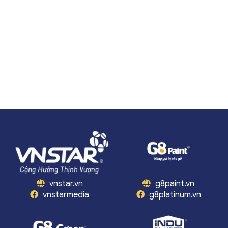
vnstar.vn
g8paint.vn
vnstarmedia
g8platinum.vn