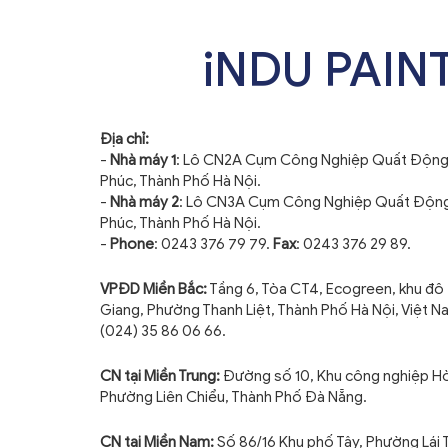
iNDU PAIN
Địa chỉ:
-
Nhà máy 1
: Lô CN2A Cụm Công Nghiệp Quất Động
Phúc, Thành Phố Hà Nội.
-
Nhà máy 2
: Lô CN3A Cụm Công Nghiệp Quất Động
Phúc, Thành Phố Hà Nội.
-
Phone
: 0243 376 79 79.
Fax
: 0243 376 29 89.
VPĐD Miền Bắc:
Tầng 6, Tòa CT4, Ecogreen, khu đô 
Giang, Phường Thanh Liệt, Thành Phố Hà Nội, Việt N
(024) 35 86 06 66.
CN tại Miền Trung:
Đường số 10, Khu công nghiệp H
Phường Liên Chiểu, Thành Phố Đà Nẵng.
CN tại Miền Nam:
Số 86/16 Khu phố Tây, Phường Lái 