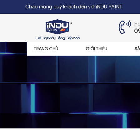
Chào mừng quý khách đến với iNDU PAINT
Ho
0
TRANG CHỦ
GIỚI THIỆU
SẢ
TRANG CHỦ
GIỚI THIỆU
SẢN PHẨM
ĐẠI LÝ
TIN TỨC
LIÊN HỆ