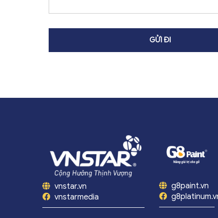
g8paint.vn
vnstar.vn
g8platinum.v
vnstarmedia