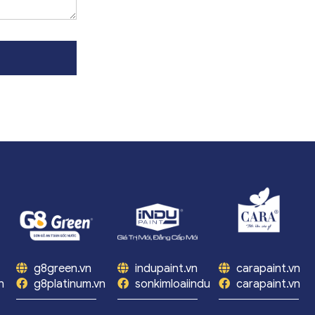
g8green.vn
indupaint.vn
carapaint.vn
n
g8platinum.vn
sonkimloaiindu
carapaint.vn