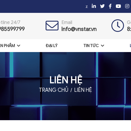
z
tline 24/7
Email
G
985599799
Info@vnstar.vn
8
N PHẨM
ĐẠI LÝ
TIN TỨC
LIÊN HỆ
TRANG CHỦ
LIÊN HỆ