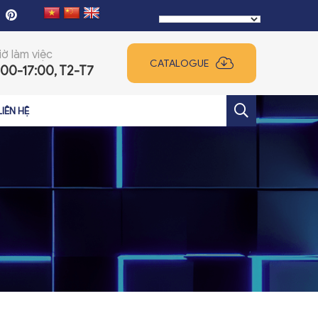
iờ làm việc
CATALOGUE
:00-17:00, T2-T7
LIÊN HỆ
+
+