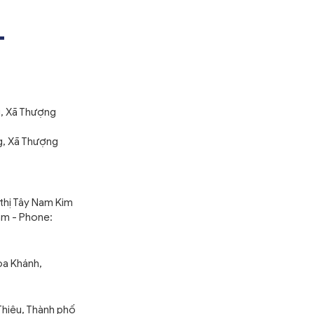
z
T
, Xã Thượng
, Xã Thượng
thị Tây Nam Kim
am - Phone:
òa Khánh,
Thiêu, Thành phố