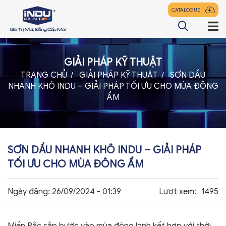
CATALOGUE
GIẢI PHÁP KỸ THUẬT
TRANG CHỦ
TRANG CHỦ
GIẢI PHÁP KỸ THUẬT
SƠN DẦU
NHANH KHÔ INDU – GIẢI PHÁP TỐI ƯU CHO MÙA ĐÔNG
GIỚI THIỆU
ẨM
SẢN PHẨM
ĐẠI LÝ
SƠN DẦU NHANH KHÔ INDU – GIẢI PHÁP
TIN TỨC
TỐI ƯU CHO MÙA ĐÔNG ẨM
LIÊN HỆ
Ngày đăng:
26/09/2024 - 01:39
Lượt xem:
1495
z