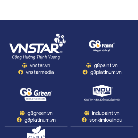
vnstar.vn
g8paint.vn
vnstarmedia
g8platinum.vn
g8green.vn
indupaint.vn
g8platinum.vn
sonkimloaiindu