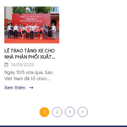
trình du lịch khách hàng
Công ty Cổ phần Sao Việt
tại thành phố Thượng...
Nam đã tổ chức chương
trình kỷ...
LỄ TRAO TẶNG XE CHO
NHÀ PHÂN PHỐI XUẤT
SẮC 2024
14/05/2025
Ngày 10/5 vừa qua, Sao
Việt Nam đã tổ chức
thành công sự kiện trao
Xem thêm
tặng xe cho các Nhà Phân
Phối đạt doanh số xuất
sắc năm...
1
2