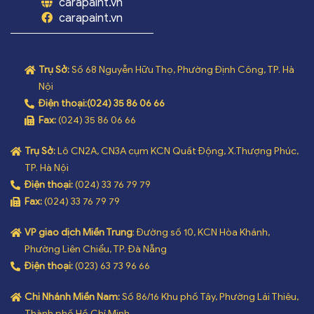
carapaint.vn
carapaint.vn
Trụ Sở:
Số 68 Nguyễn Hữu Thọ, Phường Định Công, TP. Hà
Nội
Điện thoại:
(024) 35 86 06 66
Fax:
(024) 35 86 06 66
Trụ Sở:
Lô CN2A, CN3A cụm KCN Quất Động, X.Thượng Phúc,
TP. Hà Nội
Điện thoại:
(024) 33 76 79 79
Fax:
(024) 33 76 79 79
VP giao dịch Miền Trung
: Đường số 10, KCN Hòa Khánh,
Phường Liên Chiểu, TP. Đà Nẵng
Điện thoại:
(023) 63 73 96 66
Chi Nhánh Miền Nam:
Số 86/16 Khu phố Tây, Phường Lái Thiêu,
Thành phố Hồ Chí Minh