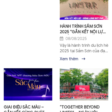
Sơn gỗ G8 và Sơn...
HÀNH TRÌNH SẦM SƠN
2025 “GẮN KẾT NỘI LỰC
– ĐỒNG LÒNG BỨT PHÁ”
08/08/2025
Vậy là hành trình du lịch hè
2025 tại Sầm Sơn của đại
gia đình Sao Việt Nam đã
Xem thêm
chính thức khép lại. Ba
ngày tuy...
GIAI ĐIỆU SẮC MÀU –
“TOGETHER BEYOND