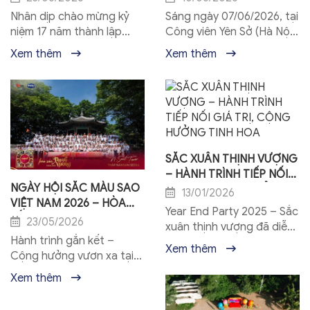
LÒNG CỘNG HƯỞNG –
VIỆT NAM: KEEP RUNNING
Nhân dịp chào mừng kỷ
Sáng ngày 07/06/2026, tại
BỨT PHÁ VƯƠN XA
2026
niệm 17 năm thành lập
Công viên Yên Sở (Hà Nội),
Công ty Cổ phần Sao Việt
Công ty Cổ phần Sao Việt
Xem thêm
Xem thêm
Nam (22/6/2009 – 2026),
Nam đã tổ chức thành
tập thể CBNV đã cùng
công Ngày hội thể thao
nhau tham gia...
"KEEP RUNNING...
SẮC XUÂN THỊNH VƯỢNG
– HÀNH TRÌNH TIẾP NỐI
NGÀY HỘI SẮC MÀU SAO
GIÁ TRỊ, CỘNG HƯỞNG
13/01/2026
VIỆT NAM 2026 – HÒA
TINH HOA
Year End Party 2025 – Sắc
SẮC THỊNH VƯỢNG
23/05/2026
xuân thịnh vượng đã diễn
Hành trình gắn kết –
ra trong không khí ấm áp,
Xem thêm
Cộng hưởng vươn xa tại
trang trọng và giàu cảm
Seoul, Hàn Quốc Từ ngày
xúc, trở thành một dấu
Xem thêm
14 – 18/5/2026, Sao Việt
ấn...
Nam cùng hai thương hiệu