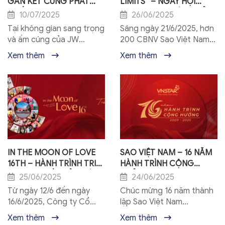
GẮN KẾT CÙNG PHÁT
LIMITS” – NGÀY HỘI
TRIỂN
THAO CHÀO MỪNG KỶ
10/07/2025
26/06/2025
NIỆM 16 NĂM THÀNH LẬP
Tại không gian sang trọng
Sáng ngày 21/6/2025, hơn
SAO VIỆT NAM
và ấm cúng của JW
200 CBNV Sao Việt Nam
Marriott, Sơn iNDU cùng
đã cùng nhau hòa mình
Xem thêm
Xem thêm
Quý Nhà Phân Phối đã
vào không khí rộn ràng và
cùng nhau vẽ nên một
đầy năng lượng của Ngày
“Giai điệu sắc màu”...
hội thao “Together...
IN THE MOON OF LOVE
SAO VIỆT NAM – 16 NĂM
16TH – HÀNH TRÌNH TRI
HÀNH TRÌNH CỘNG
ÂN 5N4Đ ĐẦY CẢM XÚC
HƯỞNG
25/06/2025
24/06/2025
TẠI THƯỢNG HẢI
Từ ngày 12/6 đến ngày
Chúc mừng 16 năm thành
16/6/2025, Công ty Cổ
lập Sao Việt Nam
phần Sao Việt Nam đã tổ
(22/6/2009 – 22/6/2025)
Xem thêm
Xem thêm
chức thành công chương
Ngày 21/6/2025 vừa qua,