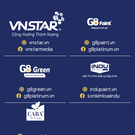
vnstar.vn
g8paint.vn
vnstarmedia
g8platinum.vn
g8green.vn
indupaint.vn
g8platinum.vn
sonkimloaiindu