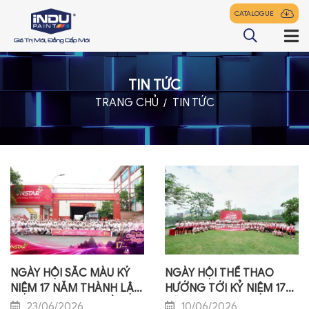
CATALOGUE
TIN TỨC
TRANG CHỦ
TRANG CHỦ
TIN TỨC
GIỚI THIỆU
SẢN PHẨM
ĐẠI LÝ
TIN TỨC
LIÊN HỆ
NGÀY HỘI SẮC MÀU KỶ
NGÀY HỘI THỂ THAO
NIỆM 17 NĂM THÀNH LẬP
HƯỚNG TỚI KỶ NIỆM 17
z
SAO VIỆT NAM – ĐỒNG
NĂM THÀNH LẬP SAO
23/06/2026
10/06/2026