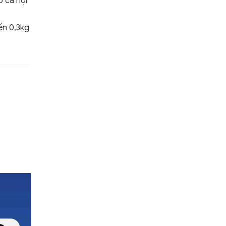
 cả nội
đến 0,3kg