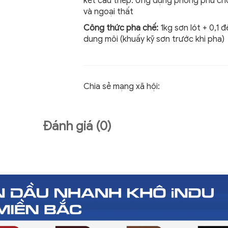
kết cấu thép. Ứng dụng phong phú cho
và ngoại thất
Công thức pha chế:
1kg sơn lót + 0,1 
dung môi (khuấy kỹ sơn trước khi pha)
Chia sẻ mạng xã hội:
Đánh giá (0)