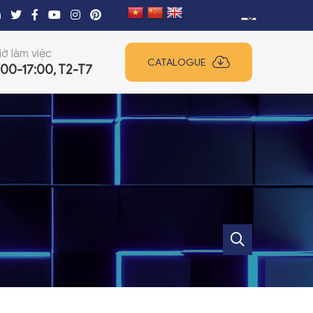
iờ làm việc
CATALOGUE
:00-17:00, T2-T7
+
+