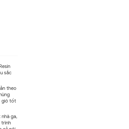
Resin
àu sắc
ản theo
thùng
 gió tốt
: nhà ga,
 trình