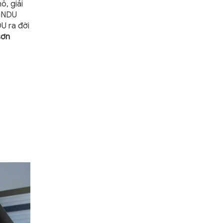
ô, giải
 iNDU
U ra đời
sơn