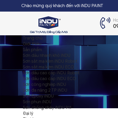
Chào mừng quý khách đến với iNDU PAINT
Ho
0
Trang chủ
TRANG CHỦ
Giới thiệu
Sản phẩm
GIỚI THIỆU
Sơn dầu nhanh khô iNDU
Sơn sắt mạ kẽm iNDU Robot
SẢN PHẨM
Sơn sắt mạ kẽm iNDU ECO
Sơn dầu cao cấp iNDU Robot
ĐẠI LÝ
Sơn dầu cao cấp iNDU ECO
Sơn công nghiệp iNDU
TIN TỨC
Sơn đa năng 2 TP iNDU
Sơn Epoxy iNDU
LIÊN HỆ
Sơn phun iNDU
Sơn chống cháy iNDU 911
Đại lý