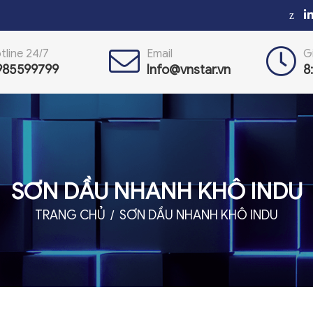
z
tline 24/7
Email
G
985599799
Info@vnstar.vn
8
SƠN DẦU NHANH KHÔ INDU
TRANG CHỦ
SƠN DẦU NHANH KHÔ INDU