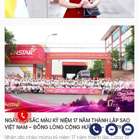
NGÀY HỘI SẮC MÀU KỶ NIỆM 17 NĂM THÀNH LẬP SAO
VIỆT NAM – ĐỒNG LÒNG CỘNG HƯỞNG – BỨT PHÁ
VƯƠN XA
Nhân dịp chào mừng kỷ niệm 17 năm thành lập Công ty
Cổ phần Sao Việt Nam (22/6/2009 – 2026), tập thể CBNV