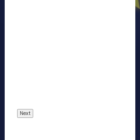
Next
Sơn iNDU rất chất lượng, tôi luôn tin dùng sơn
dầu của hãng này vì sơn bám dính tốt cũng