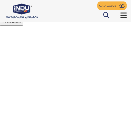
CATALOGUE
Previous
TRANG CHỦ
GIỚI THIỆU
SẢN PHẨM
ĐẠI LÝ
TIN TỨC
LIÊN HỆ
z