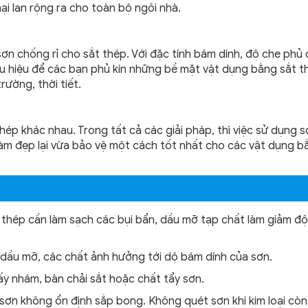
i lan rộng ra cho toàn bộ ngôi nhà.
n chống rỉ cho sắt thép. Với đặc tính bám dính, độ che phủ 
ữu hiệu để các bạn phủ kín những bề mặt vật dụng bằng sắt t
ường, thời tiết.
ép khác nhau. Trong tất cả các giải pháp, thì việc sử dụng s
 làm đẹp lại vừa bảo vệ một cách tốt nhất cho các vật dụng b
t thép cần làm sạch các bụi bẩn, dầu mỡ tạp chất làm giảm đ
,dầu mỡ, các chất ảnh hưởng tới dộ bám dính của sơn.
iấy nhám, bàn chải sắt hoặc chất tẩy sơn.
sơn không ổn định sắp bong. Không quét sơn khi kim loại còn