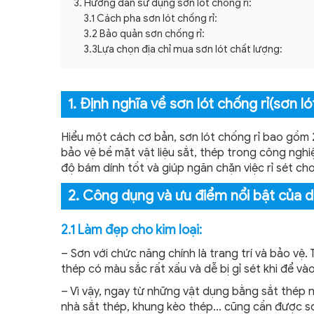
3. Hướng dẫn sử dụng sơn lót chống rỉ:​
3.1 Cách pha sơn lót chống rỉ:
3.2 Bảo quản sơn chống rỉ:
3.3Lựa chọn địa chỉ mua sơn lót chất lượng:
1. Định nghĩa về sơn lót chống rỉ(sơn ló
Hiểu một cách cơ bản, sơn lót chống rỉ bao gồm
bảo vệ bề mặt vật liệu sắt, thép trong công ngh
độ bám dính tốt và giúp ngăn chặn việc rỉ sét c
2. Công dụng và ưu điểm nổi bật của d
2.1 Làm đẹp cho kim loại:
– Sơn với chức năng chính là trang trí và bảo vệ.
thép có màu sắc rất xấu và dễ bị gỉ sét khi để và
– Vì vậy, ngay từ những vật dụng bằng sắt thép 
nhà sắt thép, khung kèo thép… cũng cần được sơ