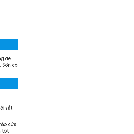
ng để
. Sơn có
ởi sắt
 rào cửa
 tốt