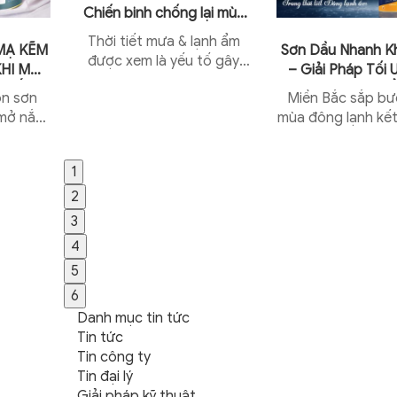
Chiến binh chống lại mùa
mưa & lạnh ẩm
Thời tiết mưa & lạnh ẩm
MẠ KẼM
Sơn Dầu Nhanh K
được xem là yếu tố gây
KHI MỞ
– Giải Pháp Tối
khó khăn hàng đầu của
 TRẮNG
Mùa Đông 
on sơn
Miền Bắc sắp bư
các chủ xưởng, nhà thầu
 mở nắp
mùa đông lạnh kết
công trình dự án...
 khiến
thời tiết mưa ẩm 
g lầm
ẩm tăng cao, Đây 
1
h mua
thách thức lớn đối
.
2
3
4
5
6
Danh mục tin tức
Tin tức
Tin công ty
Tin đại lý
Giải pháp kỹ thuật