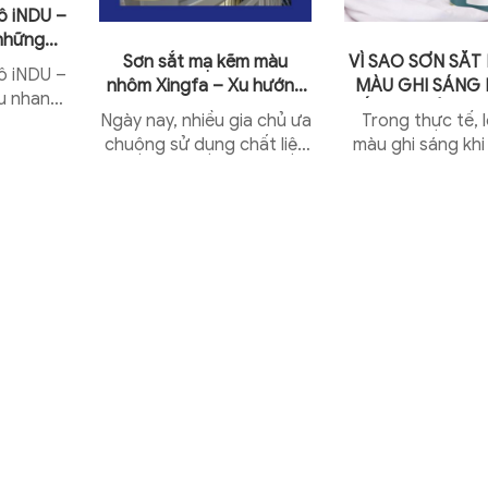
ô iNDU –
những
Sơn sắt mạ kẽm màu
VÌ SAO SƠN SẮT
ấu thép
ô iNDU –
nhôm Xingfa – Xu hướng
MÀU GHI SÁNG 
u nhanh
2023
NẮP LẠI CÓ MÀ
Ngày nay, nhiều gia chủ ưa
Trong thực tế, 
 kết cấu
chuộng sử dụng chất liệu
màu ghi sáng kh
g bối...
sắt mạ kẽm cứng chắc,
lại có màu trắn
bền đẹp, khỏe khoắn để
nhiều khách hà
lắp đặt cửa ra vào, lan
tưởng rằng mì
can,...
nhầm sơn..