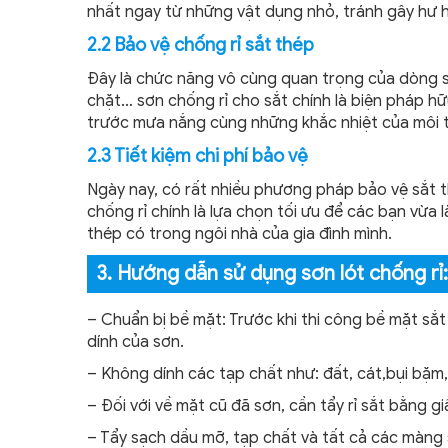
nhất ngay từ những vật dụng nhỏ, tránh gây hư hạ
2.2 Bảo vệ chống rỉ sắt thép
Đây là chức năng vô cùng quan trọng của dòng sơ
chặt… sơn chống rỉ cho sắt chính là biện pháp h
trước mưa nắng cùng những khắc nhiệt của môi tr
2.3 Tiết kiệm chi phí bảo vệ
Ngày nay, có rất nhiều phương pháp bảo vệ sắt th
chống rỉ chính là lựa chọn tối ưu để các bạn vừa
thép có trong ngôi nhà của gia đình mình.
3. Hướng dẫn sử dụng sơn lót chống rỉ:
– Chuẩn bị bề mặt: Trước khi thi công bề mặt sắ
dính của sơn.
– Không dính các tạp chất như: đất, cát,bụi bặm
– Đối với về mặt cũ đã sơn, cần tẩy rỉ sắt bằng g
– Tẩy sạch dầu mỡ, tạp chất và tất cả các màng 