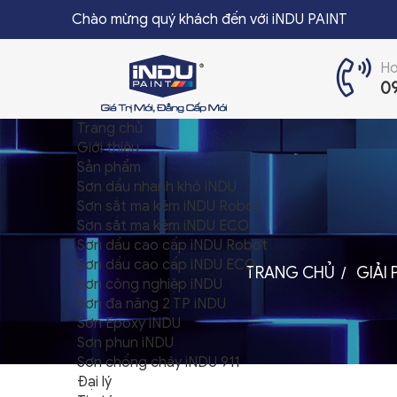
Chào mừng quý khách đến với iNDU PAINT
Ho
0
Trang chủ
TRANG CHỦ
Giới thiệu
Sản phẩm
GIỚI THIỆU
Sơn dầu nhanh khô iNDU
Sơn sắt mạ kẽm iNDU Robot
SẢN PHẨM
Sơn sắt mạ kẽm iNDU ECO
Sơn dầu cao cấp iNDU Robot
ĐẠI LÝ
Sơn dầu cao cấp iNDU ECO
TRANG CHỦ
GIẢI
Sơn công nghiệp iNDU
TIN TỨC
Sơn đa năng 2 TP iNDU
Sơn Epoxy iNDU
LIÊN HỆ
Sơn phun iNDU
Sơn chống cháy iNDU 911
Đại lý