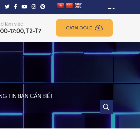
iờ làm việc
CATALOGUE
:00-17:00, T2-T7
+
G TIN BẠN CẦN BIẾT
+