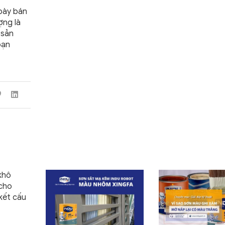
 bày bán
ợng là
 sản
bạn