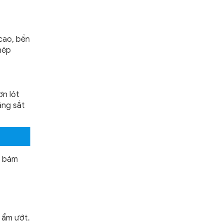
cao, bền
hép
ơn lót
ằng sắt
ộ bám
 ẩm ướt.