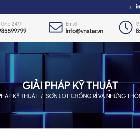
z
tline 24/7
Email
G
985599799
Info@vnstar.vn
8
GIẢI PHÁP KỸ THUẬT
 PHÁP KỸ THUẬT
SƠN LÓT CHỐNG RỈ VÀ NHỮNG THÔN