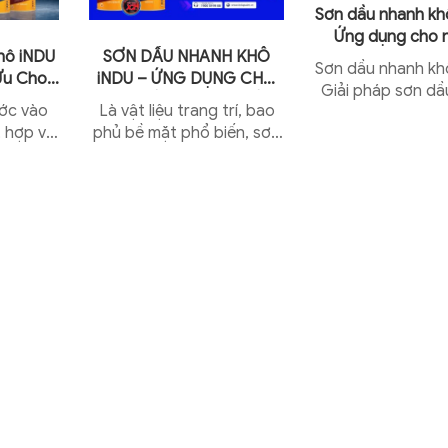
Sơn dầu nhanh kh
Ứng dụng cho 
hô iNDU
SƠN DẦU NHANH KHÔ
công trình kết c
Sơn dầu nhanh kh
 Ưu Cho
iNDU – ỨNG DỤNG CHO
Giải pháp sơn dầ
Ẩm
CÁC CÔNG TRÌNH DÂN
ớc vào
Là vật liệu trang trí, bao
khô vượt trội cho
DỤNG
 hợp với
phủ bề mặt phổ biến, sơn
thép hiện đại Tron
khiến độ
dầu có tính ứng dụng
chính là
rộng cho nhiều loại vật liệu
 với...
với chất lượng...