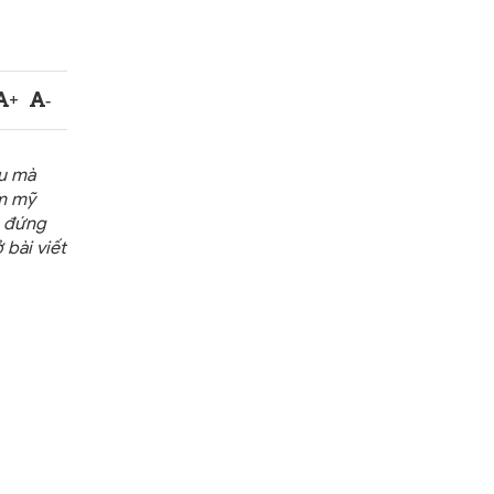
+
-
ệu mà
ẩm mỹ
g đứng
 bài viết