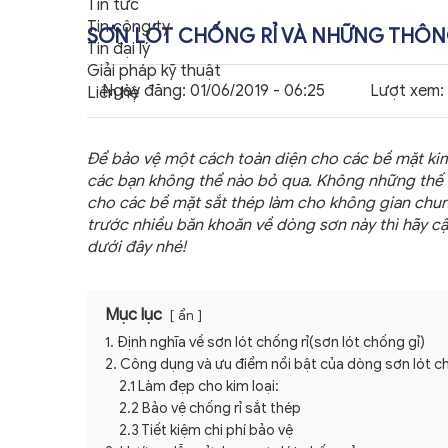
Tin tức
Tin công ty
SƠN LÓT CHỐNG RỈ VÀ NHỮNG THÔNG
Tin đại lý
Giải pháp kỹ thuật
Ngày đăng:
01/06/2019 - 06:25
Lượt xem:
Liên hệ
Để bảo vệ một cách toàn diện cho các bề mặt kim 
các bạn không thể nào bỏ qua. Không những thế 
cho các bề mặt sắt thép làm cho không gian chu
trước nhiều băn khoăn về dòng sơn này thì hãy cậ
dưới đây nhé! ​
Mục lục
ẩn
1. Định nghĩa về sơn lót chống rỉ(sơn lót chống gỉ)
2. Công dụng và ưu điểm nổi bật của dòng sơn lót ch
2.1 Làm đẹp cho kim loại:
2.2 Bảo vệ chống rỉ sắt thép
2.3 Tiết kiệm chi phí bảo vệ