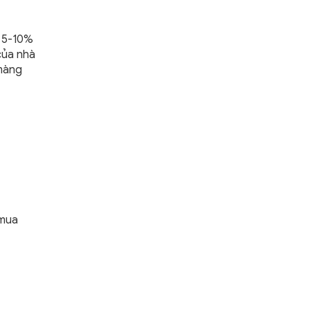
g 5-10%
của nhà
 màng
 mua