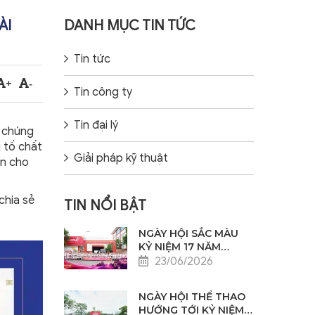
ÀI
DANH MỤC TIN TỨC
Tin tức
+
-
Tin công ty
Tin đại lý
ên chúng
u tố chất
Giải pháp kỹ thuật
ơn cho
chia sẻ
TIN NỔI BẬT
NGÀY HỘI SẮC MÀU
KỶ NIỆM 17 NĂM
THÀNH LẬP SAO VIỆT
23/06/2026
NAM – ĐỒNG LÒNG
CỘNG HƯỞNG – BỨT
NGÀY HỘI THỂ THAO
PHÁ VƯƠN XA
HƯỚNG TỚI KỶ NIỆM