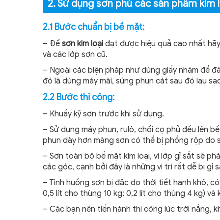
2. Sử dụng sơn phủ các sản phẩm kim l
2.1 Bước chuẩn bị bề mặt:
– Để
sơn kim loại
đạt được hiệu quả cao nhất ha
và các lớp sơn cũ.
– Ngoài các biện pháp như dùng giấy nhám để đánh
đó là dùng máy mài, súng phun cát sau đó lau
2.2 Bước thi công:
– Khuấy kỹ sơn trước khi sử dụng.
– Sử dụng máy phun, rulô, chổi cọ phủ đều lên b
phun dày hơn màng sơn có thể bị phồng rộp do s
– Sơn toàn bộ bề mặt kim loại, vì lớp gỉ sắt sẽ ph
các góc, cạnh bởi đây là những vị trí rất dễ bị gỉ s
– Tình huống sơn bị đặc do thời tiết hanh khô
0,5 lít cho thùng 10 kg; 0,2 lít cho thùng 4 kg) và 
– Các bạn nên tiến hành thi công lúc trời nắng, 