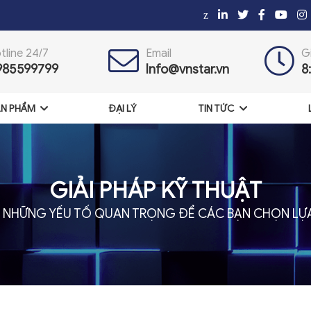
z
tline 24/7
Email
G
985599799
Info@vnstar.vn
8
N PHẨM
ĐẠI LÝ
TIN TỨC
GIẢI PHÁP KỸ THUẬT
NHỮNG YẾU TỐ QUAN TRỌNG ĐỂ CÁC BẠN CHỌN LỰA