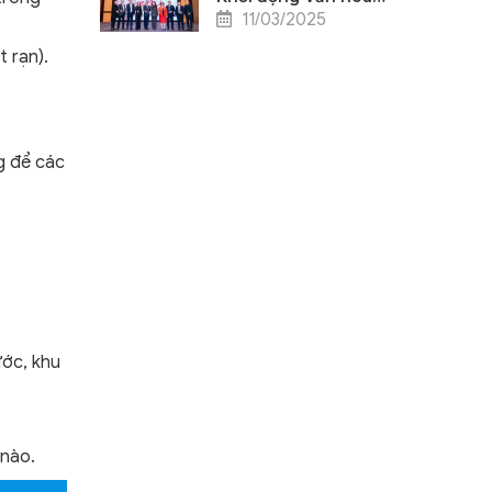
Doanh nghiệp 2025
11/03/2025
 rạn).
g để các
ước, khu
 nào.