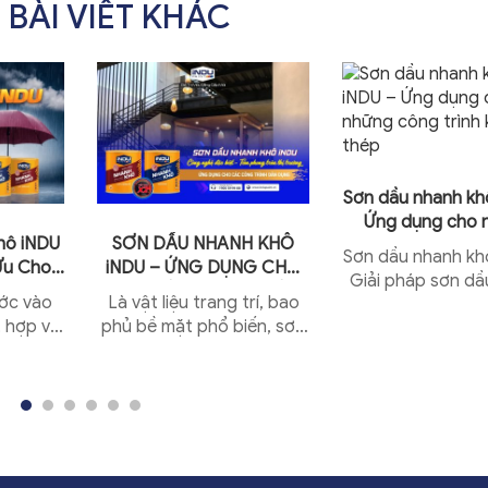
 BÀI VIẾT KHÁC
Sơn dầu nhanh kh
Ứng dụng cho 
hô iNDU
SƠN DẦU NHANH KHÔ
công trình kết c
Sơn dầu nhanh kh
 Ưu Cho
iNDU – ỨNG DỤNG CHO
Giải pháp sơn dầ
Ẩm
CÁC CÔNG TRÌNH DÂN
ớc vào
Là vật liệu trang trí, bao
khô vượt trội cho
DỤNG
 hợp với
phủ bề mặt phổ biến, sơn
thép hiện đại Tron
khiến độ
dầu có tính ứng dụng
chính là
rộng cho nhiều loại vật liệu
 với...
với chất lượng...