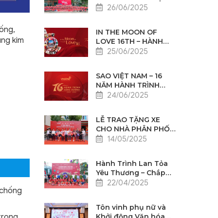
THAO CHÀO MỪNG KỶ
26/06/2025
NIỆM 16 NĂM THÀNH
LẬP SAO VIỆT NAM
 ống,
IN THE MOON OF
̣ng kim
LOVE 16TH – HÀNH
TRÌNH TRI ÂN 5N4Đ
25/06/2025
ĐẦY CẢM XÚC TẠI
THƯỢNG HẢI
SAO VIỆT NAM – 16
NĂM HÀNH TRÌNH
CỘNG HƯỞNG
24/06/2025
LỄ TRAO TẶNG XE
CHO NHÀ PHÂN PHỐI
XUẤT SẮC 2024
14/05/2025
Hành Trình Lan Tỏa
Yêu Thương – Chắp
Cánh Ước Mơ Tương
22/04/2025
 chống
Lai
Tôn vinh phụ nữ và
trong
Khởi động Văn hóa