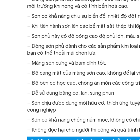
môi trường khí nóng và có tính bền hoá cao.
– Sơn có khả năng chịu sự biến đổi nhiệt độ đột
– Khi tiến hành sơn lên các bề mặt sắt thép thì lớp
– Sơn phủ này có độ bóng cao độ phủ lớn, màu 
– Dòng sơn phủ dành cho các sản phẩm kim loại 
bạn có thể thoải mái chọn lựa.
– Màng sơn cứng và bám dính tốt.
– Độ căng mặt của màng sơn cao, không để lại vế
– Độ bền cơ học cao, chống ăn mòn các công trì
– Dễ sử dụng bằng cọ, lăn, súng phun
– Sơn chịu được dung môi hữu cơ, thích ứng tuyệ
công nghiệp
– Sơn có khả năng chống nấm mốc, không có chì
– Không độc hại cho người thi công và quá trình