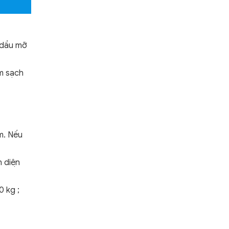
, dầu mỡ
m sạch
mm. Nếu
 diện
0 kg ;