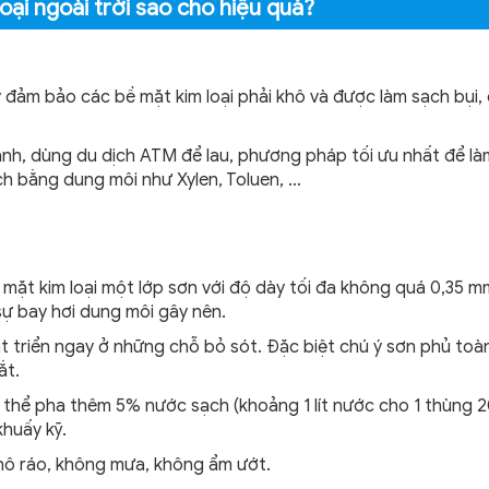
oại ngoài trời sao cho hiệu quả?
̃y đảm bảo các bề mặt kim loại phải khô và được làm sạch bụi
, dùng du dịch ATM để lau, phương pháp tối ưu nhất để là
 sạch bằng dung môi như Xylen, Toluen, …
ề mặt kim loại một lớp sơn với độ dày tối đa không quá 0,35 
ự bay hơi dung môi gây nên.
át triển ngay ở những chỗ bỏ sót. Đặc biệt chú ý sơn phủ toàn
ắt.
, có thể pha thêm 5% nước sạch (khoảng 1 lít nước cho 1 thùng 2
khuấy kỹ.
khô ráo, không mưa, không ẩm ướt.