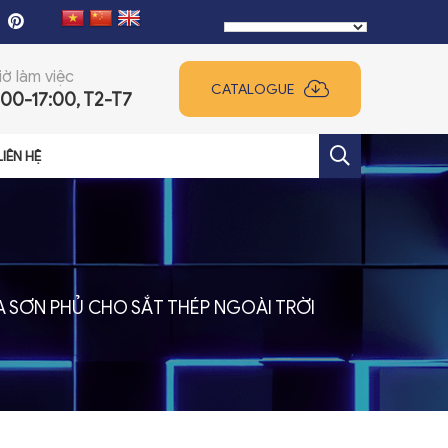
iờ làm việc
CATALOGUE
:00-17:00, T2-T7
LIÊN HỆ
+
 SƠN PHỦ CHO SẮT THÉP NGOÀI TRỜI
+