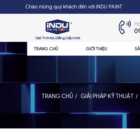
Chào mừng quý khách đến với iNDU PAINT
Ho
0
TRANG CHỦ
GIỚI THIỆU
SẢ
TRANG CHỦ
GIỚI THIỆU
SẢN PHẨM
ĐẠI LÝ
TRANG CHỦ
GIẢI PHÁP KỸ THUẬT
TIN TỨC
LIÊN HỆ