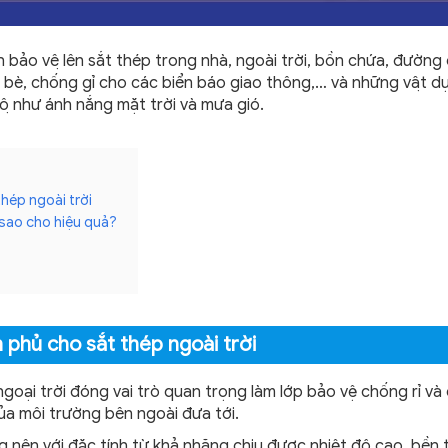
ảo vệ lên sắt thép trong nhà, ngoài trời, bồn chứa, đường
àu bè, chống gỉ cho các biển báo giao thông,… và những vật du
độ như ánh nắng mặt trời và mưa gió.
hép ngoài trời
sao cho hiệu quả? ​
 phủ cho sắt thép ngoài trời
goại trời đóng vai trò quan trọng làm lớp bảo vệ chống rỉ và
ủa môi trường bên ngoài đưa tới.
 nên với đặc tính từ khả nhăng chịu được nhiệt độ cao, bền 