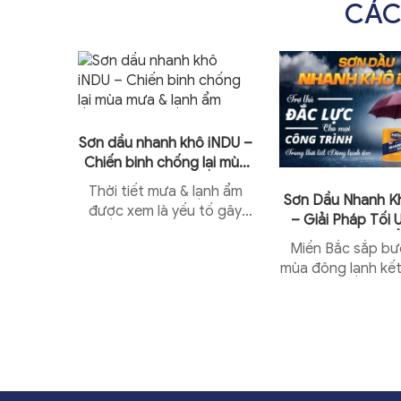
CÁC
Sơn dầu nhanh khô iNDU –
Chiến binh chống lại mùa
mưa & lạnh ẩm
Thời tiết mưa & lạnh ẩm
MẠ KẼM
Sơn Dầu Nhanh K
được xem là yếu tố gây
KHI MỞ
– Giải Pháp Tối
khó khăn hàng đầu của
 TRẮNG
Mùa Đông 
on sơn
Miền Bắc sắp bư
các chủ xưởng, nhà thầu
 mở nắp
mùa đông lạnh kết
công trình dự án...
 khiến
thời tiết mưa ẩm 
g lầm
ẩm tăng cao, Đây 
h mua
thách thức lớn đối
.