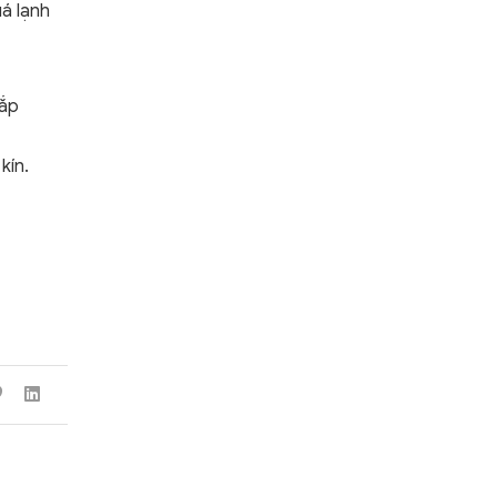
uá lạnh
ắp
kín.