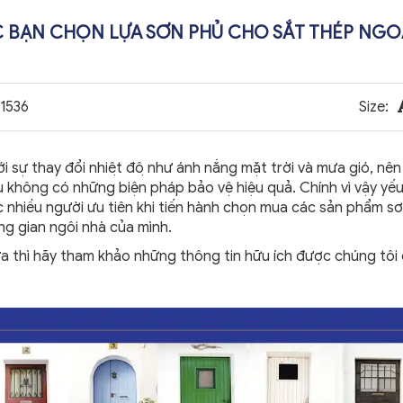
z
 BẠN CHỌN LỰA SƠN PHỦ CHO SẮT THÉP NGO
1536
Size:
́i sự thay đổi nhiệt độ như ánh nắng mặt trời và mưa gió, n
u không có những biện pháp bảo vệ hiệu quả. Chính vì vậy yế
ợc nhiều người ưu tiên khi tiến hành chọn mua các sản phẩm s
ng gian ngôi nhà của mình.
 thì hãy tham khảo những thông tin hữu ích được chúng tôi 