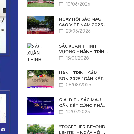
17 NĂM THÀNH LẬP
10/06/2026
SAO VIỆT NAM: KEEP
RUNNING 2026
NGÀY HỘI SẮC MÀU
SAO VIỆT NAM 2026 –
HÒA SẮC THỊNH
23/05/2026
VƯỢNG
SẮC XUÂN THỊNH
VƯỢNG – HÀNH TRÌNH
TIẾP NỐI GIÁ TRỊ,
13/01/2026
CỘNG HƯỞNG TINH
HOA
HÀNH TRÌNH SẦM
SƠN 2025 “GẮN KẾT
NỘI LỰC – ĐỒNG
08/08/2025
LÒNG BỨT PHÁ”
GIAI ĐIỆU SẮC MÀU –
GẮN KẾT CÙNG PHÁT
TRIỂN
10/07/2025
“TOGETHER BEYOND
LIMITS” – NGÀY HỘI