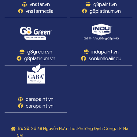
vnstar.vn
g8paint.vn
vnstarmedia
g8platinum.vn
g8green.vn
indupaint.vn
g8platinum.vn
sonkimloaiindu
carapaint.vn
carapaint.vn
Trụ Sở:
Số 68 Nguyễn Hữu Thọ, Phường Định Công, TP. Hà
Nội