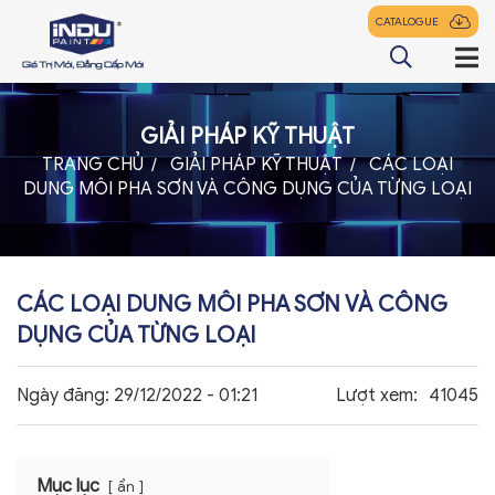
CATALOGUE
GIẢI PHÁP KỸ THUẬT
TRANG CHỦ
TRANG CHỦ
GIẢI PHÁP KỸ THUẬT
CÁC LOẠI
DUNG MÔI PHA SƠN VÀ CÔNG DỤNG CỦA TỪNG LOẠI
GIỚI THIỆU
SẢN PHẨM
ĐẠI LÝ
CÁC LOẠI DUNG MÔI PHA SƠN VÀ CÔNG
TIN TỨC
DỤNG CỦA TỪNG LOẠI
LIÊN HỆ
Ngày đăng:
29/12/2022 - 01:21
Lượt xem:
41045
z
Mục lục
ẩn