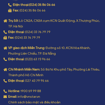
Điện thoại:
(024) 35 86 06 66
Fax:
(024) 35 86 06 66
Trụ Sở:
Lô CN2A, CN3A cụm KCN Quất Động, X.Thượng Phúc,
TP. Hà Nội
Điện thoại:
(024) 33 76 79 79
Fax:
(024) 33 76 79 79
VP giao dịch Miền Trung
: Đường số 10, KCN Hòa Khánh,
Phường Liên Chiểu, TP. Đà Nẵng
Điện thoại:
(023) 63 73 96 66
Chi Nhánh Miền Nam:
Số 86/16 Khu phố Tây, Phường Lái Thiêu,
Thành phố Hồ Chí Minh
Điện thoại:
027 43 79 95 66
Hotline:
1900 59 99 88
Email:
info@vnstar.vn
Chính sách bảo mật và điều khoản