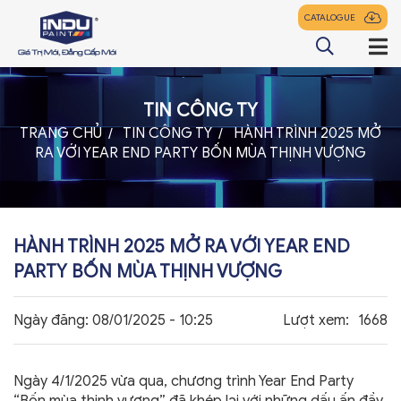
CATALOGUE
TIN CÔNG TY
TRANG CHỦ
TRANG CHỦ
TIN CÔNG TY
HÀNH TRÌNH 2025 MỞ
RA VỚI YEAR END PARTY BỐN MÙA THỊNH VƯỢNG
GIỚI THIỆU
SẢN PHẨM
ĐẠI LÝ
HÀNH TRÌNH 2025 MỞ RA VỚI YEAR END
TIN TỨC
PARTY BỐN MÙA THỊNH VƯỢNG
LIÊN HỆ
Ngày đăng:
08/01/2025 - 10:25
Lượt xem:
1668
Ngày 4/1/2025 vừa qua, chương trình Year End Party
z