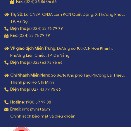
Fax:
(024) 35 86 06 66
Trụ Sở:
Lô CN2A, CN3A cụm KCN Quất Động, X.Thượng Phúc,
TP. Hà Nội
Điện thoại:
(024) 33 76 79 79
Fax:
(024) 33 76 79 79
VP giao dịch Miền Trung
: Đường số 10, KCN Hòa Khánh,
Phường Liên Chiểu, TP. Đà Nẵng
Điện thoại:
(023) 63 73 96 66
Chi Nhánh Miền Nam:
Số 86/16 Khu phố Tây, Phường Lái Thiêu,
Thành phố Hồ Chí Minh
Điện thoại:
027 43 79 95 66
Hotline:
1900 59 99 88
Email:
info@vnstar.vn
Chính sách bảo mật và điều khoản