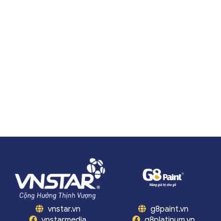
vnstar.vn
g8paint.vn
vnstarmedia
g8platinum.vn