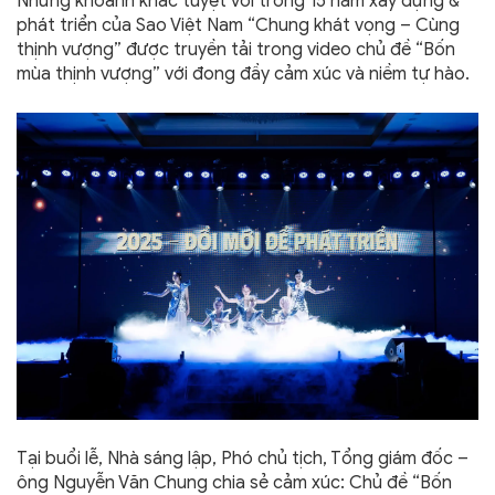
Những khoảnh khắc tuyệt vời trong 15 năm xây dựng &
phát triển của Sao Việt Nam “Chung khát vọng – Cùng
thịnh vượng” được truyền tải trong video chủ đề “Bốn
mùa thịnh vượng” với đong đầy cảm xúc và niềm tự hào.
Tại buổi lễ, Nhà sáng lập, Phó chủ tịch, Tổng giám đốc –
ông Nguyễn Văn Chung chia sẻ cảm xúc: Chủ đề “Bốn