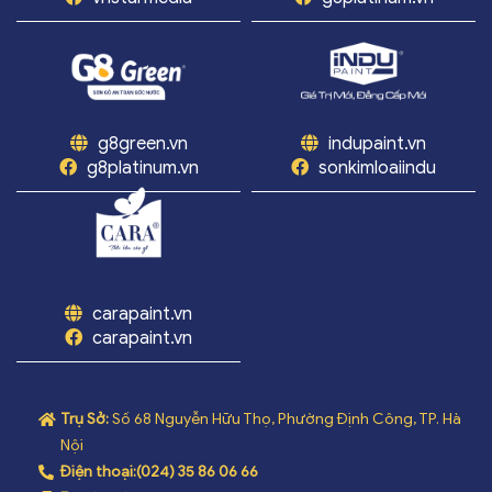
g8green.vn
indupaint.vn
g8platinum.vn
sonkimloaiindu
carapaint.vn
carapaint.vn
Trụ Sở:
Số 68 Nguyễn Hữu Thọ, Phường Định Công, TP. Hà
Nội
Điện thoại:
(024) 35 86 06 66