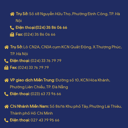
Trụ Sở:
Số 68 Nguyễn Hữu Thọ, Phường Định Công, TP. Hà
Nội
Điện thoại:
(024) 35 86 06 66
Fax:
(024) 35 86 06 66
Trụ Sở:
Lô CN2A, CN3A cụm KCN Quất Động, X.Thượng Phúc,
TP. Hà Nội
Điện thoại:
(024) 33 76 79 79
Fax:
(024) 33 76 79 79
VP giao dịch Miền Trung
: Đường số 10, KCN Hòa Khánh,
Phường Liên Chiểu, TP. Đà Nẵng
Điện thoại:
(023) 63 73 96 66
Chi Nhánh Miền Nam:
Số 86/16 Khu phố Tây, Phường Lái Thiêu,
Thành phố Hồ Chí Minh
Điện thoại:
027 43 79 95 66