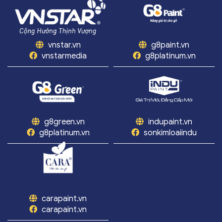
vnstar.vn
g8paint.vn
vnstarmedia
g8platinum.vn
g8green.vn
indupaint.vn
g8platinum.vn
sonkimloaiindu
carapaint.vn
carapaint.vn