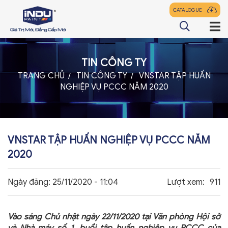
CATALOGUE
TIN CÔNG TY
TRANG CHỦ
TRANG CHỦ
TIN CÔNG TY
VNSTAR TẬP HUẤN
NGHIỆP VỤ PCCC NĂM 2020
GIỚI THIỆU
SẢN PHẨM
ĐẠI LÝ
VNSTAR TẬP HUẤN NGHIỆP VỤ PCCC NĂM
TIN TỨC
2020
LIÊN HỆ
Ngày đăng:
25/11/2020 - 11:04
Lượt xem:
911
Vào sáng Chủ nhật ngày 22/11/2020 tại Văn phòng Hội sở
z