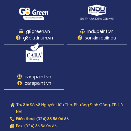
g8green.vn
indupaint.vn
g8platinum.vn
sonkimloaiindu
carapaint.vn
carapaint.vn
Trụ Sở:
Số 68 Nguyễn Hữu Thọ, Phường Định Công, TP. Hà
Nội
Điện thoại:
(024) 35 86 06 66
Fax:
(024) 35 86 06 66