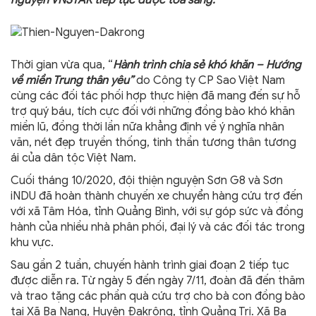
nguyện VNSTAR tiếp tục được tỏa sáng.
Thời gian vừa qua, “
Hành trình chia sẻ khó khăn – Hướng
về miền Trung thân yêu”
do Công ty CP Sao Việt Nam
cùng các đối tác phối hợp thực hiện đã mang đến sự hỗ
trợ quý báu, tích cực đối với những đồng bào khó khăn
miền lũ, đồng thời lần nữa khẳng định về ý nghĩa nhân
văn, nét đẹp truyền thống, tinh thần tương thân tương
ái của dân tộc Việt Nam.
Cuối tháng 10/2020, đội thiện nguyện Sơn G8 và Sơn
iNDU đã hoàn thành chuyến xe chuyển hàng cứu trợ đến
với xã Tâm Hóa, tỉnh Quảng Bình, với sự góp sức và đồng
hành của nhiều nhà phân phối, đại lý và các đối tác trong
khu vực.
Sau gần 2 tuần, chuyến hành trình giai đoạn 2 tiếp tục
được diễn ra. Từ ngày 5 đến ngày 7/11, đoàn đã đến thăm
và trao tặng các phần quà cứu trợ cho bà con đồng bào
tại Xã Ba Nang, Huyện Đakrông, tỉnh Quảng Trị. Xã Ba