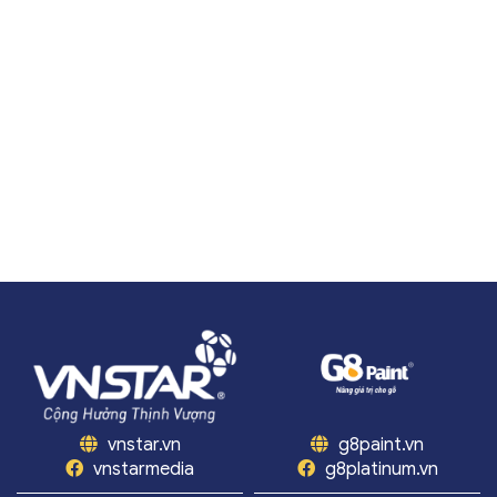
vnstar.vn
g8paint.vn
vnstarmedia
g8platinum.vn