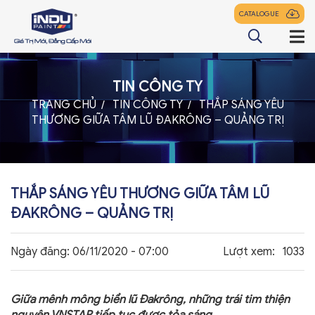
CATALOGUE
TIN CÔNG TY
TRANG CHỦ
TRANG CHỦ
TIN CÔNG TY
THẮP SÁNG YÊU
THƯƠNG GIỮA TÂM LŨ ĐAKRÔNG – QUẢNG TRỊ
GIỚI THIỆU
SẢN PHẨM
ĐẠI LÝ
THẮP SÁNG YÊU THƯƠNG GIỮA TÂM LŨ
TIN TỨC
ĐAKRÔNG – QUẢNG TRỊ
LIÊN HỆ
Ngày đăng:
06/11/2020 - 07:00
Lượt xem:
1033
Giữa mênh mông biển lũ Đakrông, những trái tim thiện
z