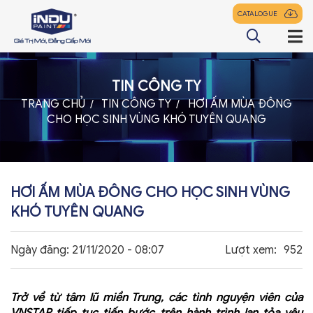
CATALOGUE
TIN CÔNG TY
TRANG CHỦ
TRANG CHỦ
TIN CÔNG TY
HƠI ẤM MÙA ĐÔNG
CHO HỌC SINH VÙNG KHÓ TUYÊN QUANG
GIỚI THIỆU
SẢN PHẨM
ĐẠI LÝ
HƠI ẤM MÙA ĐÔNG CHO HỌC SINH VÙNG
TIN TỨC
KHÓ TUYÊN QUANG
LIÊN HỆ
Ngày đăng:
21/11/2020 - 08:07
Lượt xem:
952
Trở về từ tâm lũ miền Trung, các tình nguyện viên của
z