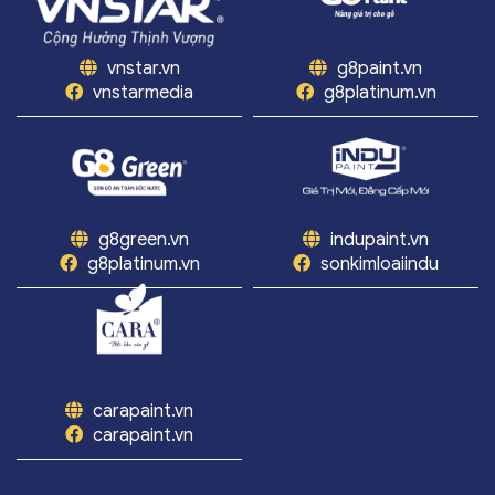
vnstar.vn
g8paint.vn
vnstarmedia
g8platinum.vn
g8green.vn
indupaint.vn
g8platinum.vn
sonkimloaiindu
carapaint.vn
carapaint.vn