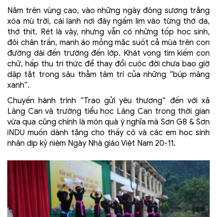
Nằm trên vùng cao, vào những ngày đông sương trắng
xóa mù trời, cái lạnh nơi đây ngấm lịm vào từng thớ da,
thớ thịt. Rét là vậy, nhưng vẫn có những tốp học sinh,
đôi chân trần, manh áo mỏng mặc suốt cả mùa trên con
đường dài đến trường đến lớp. Khát vọng tìm kiếm con
chữ, hấp thụ tri thức để thay đổi cuộc đời chưa bao giờ
dập tắt trong sâu thẳm tâm trí của những “búp măng
xanh”.
Chuyến hành trình “Trao gửi yêu thương” đến với xã
Lăng Can và trường tiểu học Lăng Can trong thời gian
vừa qua cũng chính là món quà ý nghĩa mà Sơn G8 & Sơn
iNDU muốn dành tặng cho thầy cô và các em học sinh
nhân dịp kỷ niệm Ngày Nhà giáo Việt Nam 20-11.