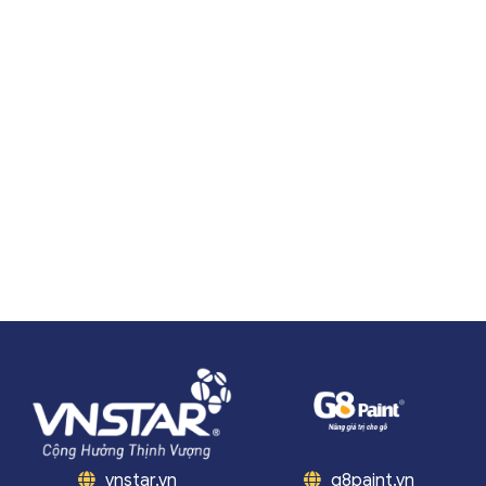
vnstar.vn
g8paint.vn