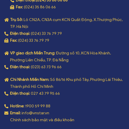
Điện thoại:
(024) 35 86 06 66
Fax:
(024) 35 86 06 66
Trụ Sở:
Lô CN2A, CN3A cụm KCN Quất Động, X.Thượng Phúc,
TP. Hà Nội
Điện thoại:
(024) 33 76 79 79
Fax:
(024) 33 76 79 79
VP giao dịch Miền Trung
: Đường số 10, KCN Hòa Khánh,
Phường Liên Chiểu, TP. Đà Nẵng
Điện thoại:
(023) 63 73 96 66
Chi Nhánh Miền Nam:
Số 86/16 Khu phố Tây, Phường Lái Thiêu,
Thành phố Hồ Chí Minh
Điện thoại:
027 43 79 95 66
Hotline:
1900 59 99 88
Email:
info@vnstar.vn
Chính sách bảo mật và điều khoản