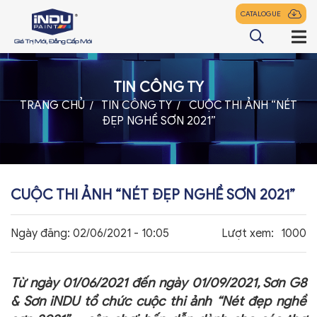
CATALOGUE
TIN CÔNG TY
TRANG CHỦ
TRANG CHỦ
TIN CÔNG TY
CUỘC THI ẢNH “NÉT
ĐẸP NGHỀ SƠN 2021”
GIỚI THIỆU
SẢN PHẨM
ĐẠI LÝ
CUỘC THI ẢNH “NÉT ĐẸP NGHỀ SƠN 2021”
TIN TỨC
Ngày đăng:
02/06/2021 - 10:05
Lượt xem:
1000
LIÊN HỆ
Từ ngày 01/06/2021 đến ngày 01/09/2021, Sơn G8
& Sơn iNDU tổ chức cuộc thi ảnh “Nét đẹp nghề
z