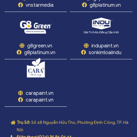
vnstarmedia
g8platinum.vn
g8green.vn
indupaint.vn
g8platinum.vn
sonkimloaiindu
carapaint.vn
carapaint.vn
Trụ Sở:
Số 68 Nguyễn Hữu Thọ, Phường Định Công, TP. Hà
Nội