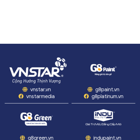
vnstar.vn
g8paint.vn
vnstarmedia
g8platinum.vn
g8green.vn
indupaint.vn