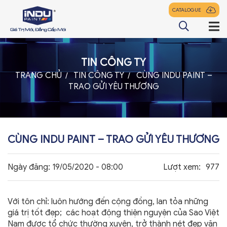
CATALOGUE
TIN CÔNG TY
TRANG CHỦ
TRANG CHỦ
TIN CÔNG TY
CÙNG INDU PAINT –
TRAO GỬI YÊU THƯƠNG
GIỚI THIỆU
SẢN PHẨM
ĐẠI LÝ
CÙNG INDU PAINT – TRAO GỬI YÊU THƯƠNG
TIN TỨC
Ngày đăng:
19/05/2020 - 08:00
Lượt xem:
977
LIÊN HỆ
Với tôn chỉ: luôn hướng đến cộng đồng, lan tỏa những
giá trị tốt đẹp; các hoạt động thiện nguyện của Sao Việt
z
Nam được tổ chức thường xuyên, trở thành nét đẹp văn