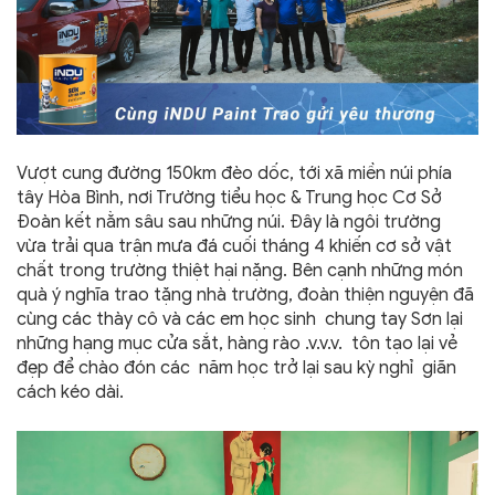
Vượt cung đường 150km đèo dốc, tới xã miền núi phía
tây Hòa Bình, nơi Trường tiểu học & Trung học Cơ Sở
Đoàn kết nằm sâu sau những núi. Đây là ngôi trường
vừa trải qua trận mưa đá cuối tháng 4 khiến cơ sở vật
chất trong trường thiệt hại nặng. Bên cạnh những món
quà ý nghĩa trao tặng nhà trường, đoàn thiện nguyện đã
cùng các thày cô và các em học sinh chung tay Sơn lại
những hạng mục cửa sắt, hàng rào .v.v.v. tôn tạo lại vẻ
đẹp để chào đón các năm học trở lại sau kỳ nghỉ giãn
cách kéo dài.