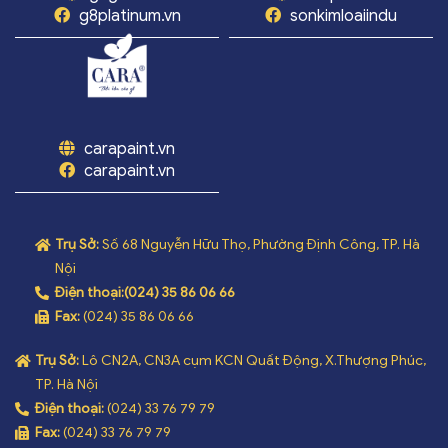
g8platinum.vn
sonkimloaiindu
carapaint.vn
carapaint.vn
Trụ Sở:
Số 68 Nguyễn Hữu Thọ, Phường Định Công, TP. Hà
Nội
Điện thoại:
(024) 35 86 06 66
Fax:
(024) 35 86 06 66
Trụ Sở:
Lô CN2A, CN3A cụm KCN Quất Động, X.Thượng Phúc,
TP. Hà Nội
Điện thoại:
(024) 33 76 79 79
Fax:
(024) 33 76 79 79