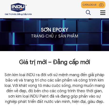
CATALOGUE
SƠN EPOXY
TRANG CHỦ
TRANG CHỦ
SẢN PHẨM
GIỚI THIỆU
SẢN PHẨM
Giá trị mới – Đẳng cấp mới
ĐẠI LÝ
TIN TỨC
Sơn kim loại iNDU ra đời với sứ mệnh mang đến giải pháp
bảo vệ và trang trí cho các sản phẩm và công trình kim
LIÊN HỆ
loại. Với khát vọng tô màu cuộc sống, mong muốn mang
đến vẻ đẹp, độ bền cho các công trình theo thời gian,
sơn kim loại iNDU Paint đã và đang góp phần vào sự
nghiệp phát triển đất nước văn minh, hiện đại, giàu đẹp.
z