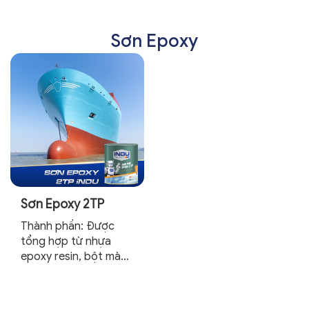
Sơn Epoxy
Sơn Epoxy 2TP
Thành phần: Được
tổng hợp từ nhựa
epoxy resin, bột màu,
dung môi hữu cơ và
các phụ gia đặc biệt.
Bảo quản: Để xa