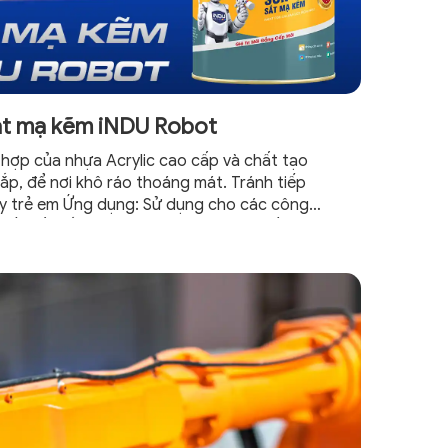
ắt mạ kẽm iNDU Robot
hợp của nhựa Acrylic cao cấp và chất tạo
ắp, để nơi khô ráo thoáng mát. Tránh tiếp
ay trẻ em Ứng dụng: Sử dụng cho các công
̣ kết cấu sắt mạ kẽm, thép không gỉ, bề mặt