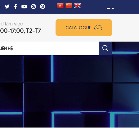
iờ làm việc
CATALOGUE
:00-17:00, T2-T7
LIÊN HỆ
+
+