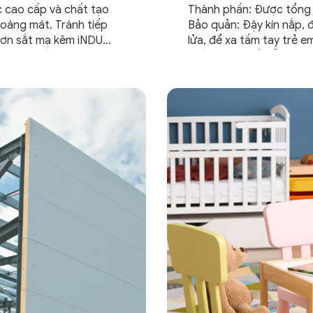
 cao cấp và chất tạo
Thành phần: Được tổng 
hoáng mát. Tránh tiếp
Bảo quản: Đậy kín nắp, đ
ơn sắt mạ kẽm iNDU
lửa, để xa tầm tay trẻ em
bị nhà xưởng, trong nhà
và trang trí đồ gỗ, kim
xưởng… ứng...