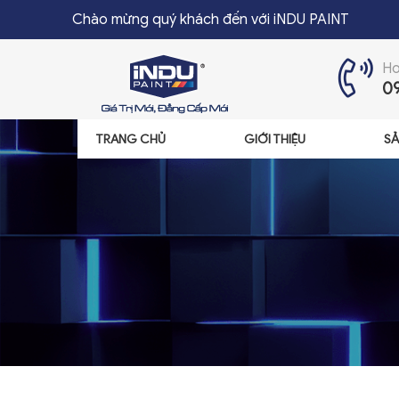
Chào mừng quý khách đến với iNDU PAINT
Ho
0
TRANG CHỦ
GIỚI THIỆU
SẢ
TRANG CHỦ
GIỚI THIỆU
SẢN PHẨM
ĐẠI LÝ
TIN TỨC
LIÊN HỆ