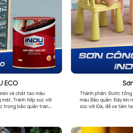
DU ECO
Sơn
esin và chất tạo màu
Thành phần: Được tổng h
 mát. Tránh tiếp xúc với
màu Bảo quản: Đậy kín n
hợp trong bảo quản trang
xúc với lửa, để xa tầm t
cộ, thiết bị, nhà xưởng…
trí và bảo vệ đồ gỗ nội, n
thức pha chế: 1kg sơn,...