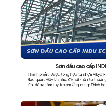
Sơn dầu cao cấp iN
Thành phần: Được tổng hợp từ nhựa Alkyd R
Bảo quản: Đậy kín nắp, để nơi khô ráo thoáng
lửa, để xa tầm tay trẻ em Ứng dụng: Thích 
trí đồ gỗ, kim loại như nhà cửa, máy móc, xe 
ứng dụng phong phú...