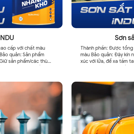
 iNDU
Sơn s
cao cấp với chất màu
Thành phần: Được tổng 
. Bảo quản: Sản phẩm
màu Bảo quản: Đậy kín n
 Giữ sản phẩm/các thùng
xúc với lửa, để xa tầm t
ốt và tránh xa nguồn
trình nhà xưởng, thiết bi
hợp kim nhôm, chất...