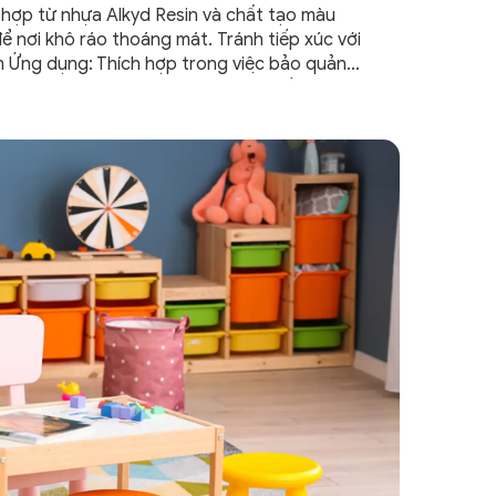
hợp từ nhựa Alkyd Resin và chất tạo màu
ể nơi khô ráo thoáng mát. Tránh tiếp xúc với
 Ứng dụng: Thích hợp trong việc bảo quản
 loại như nhà cửa, máy móc, xe cộ, thiết bị, nhà