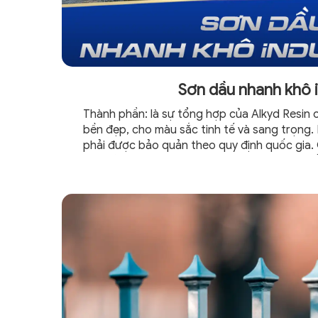
Sơn dầu nhanh khô
Thành phần: là sự tổng hợp của Alkyd Resin 
bền đẹp, cho màu sắc tinh tế và sang trọng
phải được bảo quản theo quy định quốc gia.
chứa ở nơi khô ráo, thoáng mát, thông gió t
nhiệt và lửa Ứng dụng: trang trí...