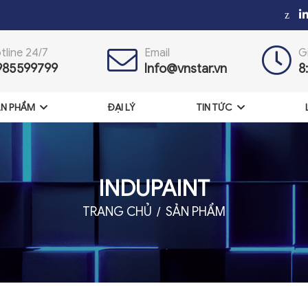
z
tline 24/7
Email
G
985599799
Info@vnstar.vn
8
N PHẨM
ĐẠI LÝ
TIN TỨC
INDUPAINT
TRANG CHỦ
SẢN PHẨM