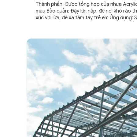
Thành phần: Được tổng hợp của nhựa Acrylic
màu Bảo quản: Đậy kín nắp, để nơi khô ráo t
xúc với lửa, để xa tầm tay trẻ em Ứng dụng: S
ECO được sử dụng cho các công trình, thiết 
và ngoài trời trên các...