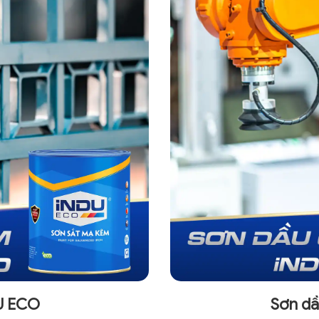
U ECO
Sơn dầ