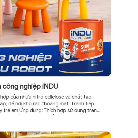
 công nghiệp iNDU
ợp của nhựa nitro cellelose và chất tạo
ắp, để nơi khô ráo thoáng mát. Tránh tiếp
ay trẻ em Ứng dụng: Thích hợp sử dụng trang
goại thất và kim loại, đồ chơi trẻ em. Công