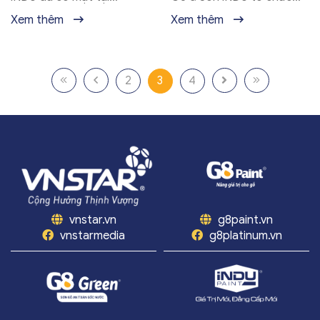
Trường THCS Dân tộc Nội
thiện nguyện “Trao gửi
Xem thêm
Xem thêm
trú Huyện Yên Sơn của
yêu thương - Điểm tô mái
tỉnh Tuyên Quang để trao
trường” trao tặng những
tặng và hỗ...
lon sơn cho...
2
3
4
vnstar.vn
g8paint.vn
vnstarmedia
g8platinum.vn