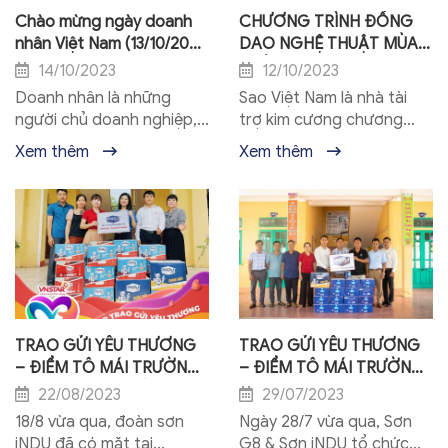
Chào mừng ngày doanh
CHƯƠNG TRÌNH ĐỒNG
nhân Việt Nam (13/10/2004
DAO NGHỆ THUẬT MÙA
-13/10/2023)
THỨ 9
14/10/2023
12/10/2023
Doanh nhân là những
Sao Việt Nam là nhà tài
người chủ doanh nghiệp,
trợ kim cương chương
đóng thuế cho ngân sách
trình Đồng Dao Nghệ
Xem thêm
Xem thêm
nhà nước, tạo công ăn
Thuật mùa thứ 9. Chương
việc làm cho người lao
trình Đồng Dao Nghệ
động, góp phần đảm
Thuật mùa thứ 9 của tổ
bảo...
chức giáo...
TRAO GỬI YÊU THƯƠNG
TRAO GỬI YÊU THƯƠNG
– ĐIỂM TÔ MÁI TRƯỜNG
– ĐIỂM TÔ MÁI TRƯỜNG
CHO EM TẠI TUYÊN
CHO EM TẠI NAM ĐỊNH
22/08/2023
29/07/2023
QUANG
18/8 vừa qua, đoàn sơn
Ngày 28/7 vừa qua, Sơn
iNDU đã có mặt tại
G8 & Sơn iNDU tổ chức