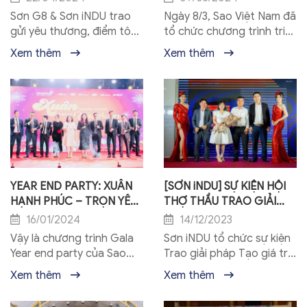
Sơn G8 & Sơn iNDU trao
Ngày 8/3, Sao Việt Nam đã
gửi yêu thương, điểm tô
tổ chức chương trình tri
mái trường cho em tại
ân ngày Quốc tế phụ nữ
Xem thêm
Xem thêm
Trạm Tấu, Yên Bái Tiếp nối
8/3 với chủ đề: Là phụ nữ
hành trình trao gửi yêu
hãy luôn mỉm cười và tỏa...
thương -...
YEAR END PARTY: XUÂN
[SƠN iNDU] SỰ KIỆN HỘI
HẠNH PHÚC – TRỌN YÊU
THỢ THẦU TRAO GIẢI
THƯƠNG
PHÁP – TẠO GIÁ TRỊ TẠI
16/01/2024
14/12/2023
TRẢNG BOM, ĐỒNG NAI
Vậy là chương trình Gala
Sơn iNDU tổ chức sự kiện
ĐÃ DIỄN RA THÀNH
Year end party của Sao
Trao giải pháp Tạo giá trị
CÔNG TỐT ĐẸP
Việt Nam với chủ đề “Xuân
tại Trảng Bom, Đồng Nai.
Xem thêm
Xem thêm
hạnh phúc - Trọn yêu
thương” đã diễn ra thành