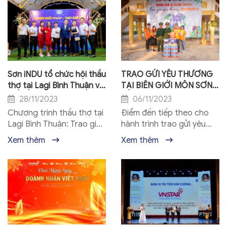
công rực rỡ. 14/1 vừa...
Sơn iNDU tổ chức hội thầu
TRAO GỬI YÊU THƯƠNG
thợ tại Lagi Bình Thuận với
TẠI BIÊN GIỚI MÔN SƠN,
chủ đề Trao giải pháp-
NGHỆ AN
28/11/2023
06/11/2023
Tạo giá trị
Chương trình thầu thợ tại
Điểm đến tiếp theo cho
Lagi Bình Thuận: Trao giải
hành trình trao gửi yêu
pháp - Tạo giá trị đã diễn
thương của Sơn G8 & Sơn
Xem thêm
Xem thêm
ra thành công tốt đẹp
iNDU là Biên giới Môn Sơn,
Vừa qua, sơn iNDU đã tổ
Nghệ An. Tại đây, sơn G8
chức thành công...
& sơn iNDU...