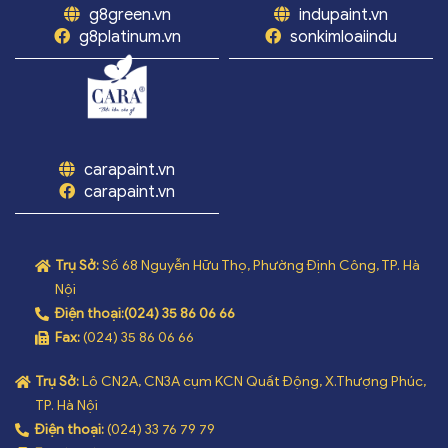
g8green.vn
indupaint.vn
g8platinum.vn
sonkimloaiindu
carapaint.vn
carapaint.vn
Trụ Sở:
Số 68 Nguyễn Hữu Thọ, Phường Định Công, TP. Hà
Nội
Điện thoại:
(024) 35 86 06 66
Fax:
(024) 35 86 06 66
Trụ Sở:
Lô CN2A, CN3A cụm KCN Quất Động, X.Thượng Phúc,
TP. Hà Nội
Điện thoại:
(024) 33 76 79 79